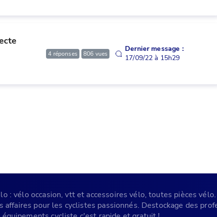
cte 
Dernier message :
4
réponses
806
vues
17/09/22 à 15h29
 : vélo occasion, vtt et accessoires vélo, toutes pièces vélo. 
es affaires pour les cyclistes passionnés. Destockage des pr
équipements cycliste c'est rapide et gratuit !