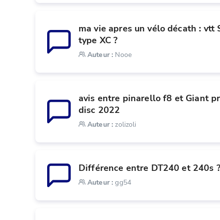
ma vie apres un vélo décath : vtt 
type XC ?
Auteur
:
Nooe
avis entre pinarello f8 et Giant pr
disc 2022
Auteur
:
zolizoli
Différence entre DT240 et 240s 
Auteur
:
gg54