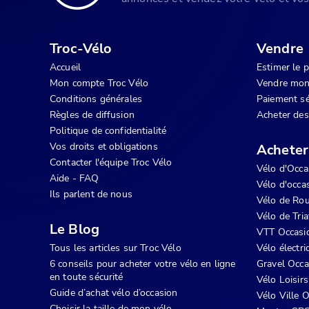
Troc-Vélo
Vendre
Accueil
Estimer le 
Mon compte Troc Vélo
Vendre mon
Conditions générales
Paiement sé
Règles de diffusion
Acheter des
Politique de confidentialité
Vos droits et obligations
Acheter
Contacter l'équipe Troc Vélo
Vélo d'Occa
Aide - FAQ
Vélo d'occas
Ils parlent de nous
Vélo de Rou
Vélo de Tri
Le Blog
VTT Occasi
Tous les articles sur Troc Vélo
Vélo électr
6 conseils pour acheter votre vélo en ligne
Gravel Occa
en toute sécurité
Vélo Loisir
Guide d’achat vélo d’occasion
Vélo Ville 
Choisir la taille de mon vélo