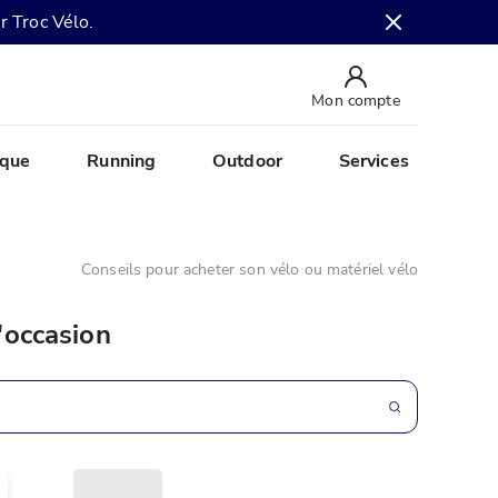
r Troc Vélo.
Mon compte
ique
Running
Outdoor
Services
Conseils pour acheter son vélo ou matériel vélo
'occasion