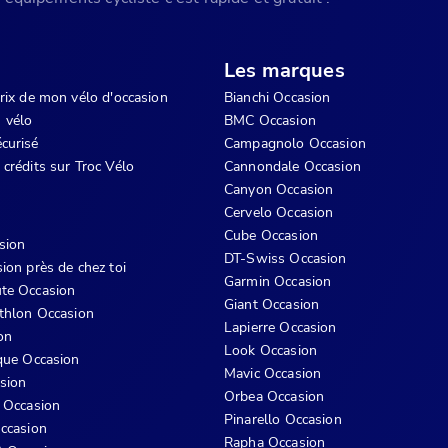
Les marques
prix de mon vélo d'occasion
Bianchi Occasion
 vélo
BMC Occasion
curisé
Campagnolo Occasion
 crédits sur Troc Vélo
Cannondale Occasion
Canyon Occasion
Cervelo Occasion
Cube Occasion
sion
DT-Swiss Occasion
ion près de chez toi
Garmin Occasion
te Occasion
Giant Occasion
athlon Occasion
Lapierre Occasion
on
Look Occasion
ique Occasion
Mavic Occasion
sion
Orbea Occasion
s Occasion
Pinarello Occasion
Occasion
Rapha Occasion