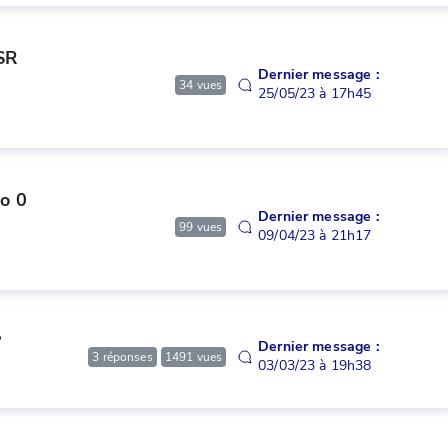
SR 
Dernier message :
34
vues
25/05/23 à 17h45
o 0 
Dernier message :
99
vues
09/04/23 à 21h17
?
Dernier message :
3
réponses
1491
vues
03/03/23 à 19h38