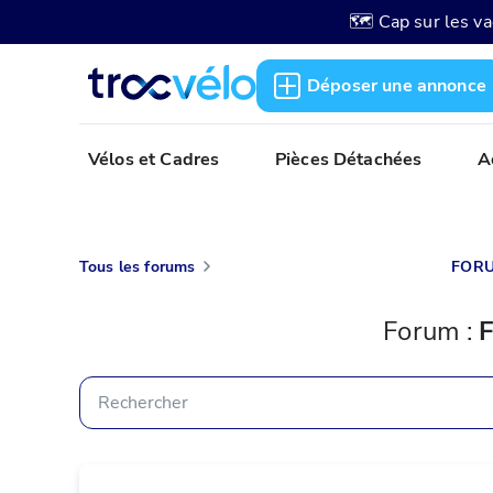
🗺️ Cap sur les v
Déposer une annonce
Vélos et Cadres
Pièces Détachées
A
Tous les forums
FORU
Forum
 : 
F