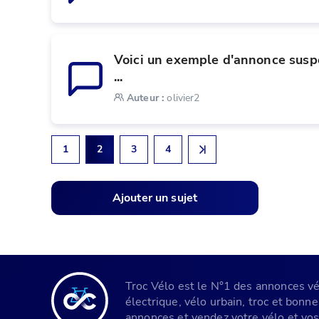
Voici un exemple d'annonce suspe
...
Auteur
:
olivier2
1
2
3
4
Ajouter un sujet
Troc Vélo est le N°1 des annonces vélo
électrique, vélo urbain, troc et bonn
annonces et vendez votre vélo et vos 