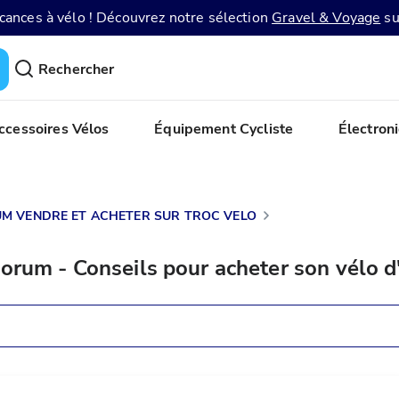
acances à vélo ! Découvrez notre sélection
Gravel & Voyage
su
Rechercher
ccessoires Vélos
Équipement Cycliste
Électron
M VENDRE ET ACHETER SUR TROC VELO
orum - Conseils pour acheter son vélo d