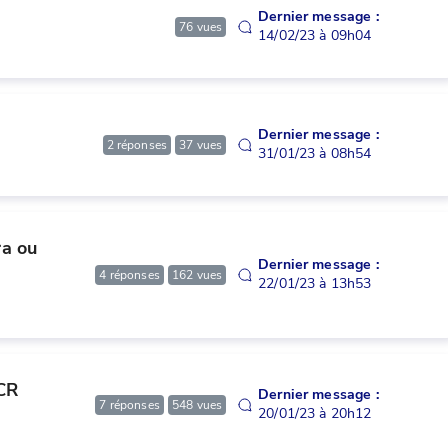
Dernier message :
76
vues
14/02/23 à 09h04
Dernier message :
2
réponses
37
vues
31/01/23 à 08h54
 ou 
Dernier message :
4
réponses
162
vues
22/01/23 à 13h53
TCR
Dernier message :
7
réponses
548
vues
20/01/23 à 20h12