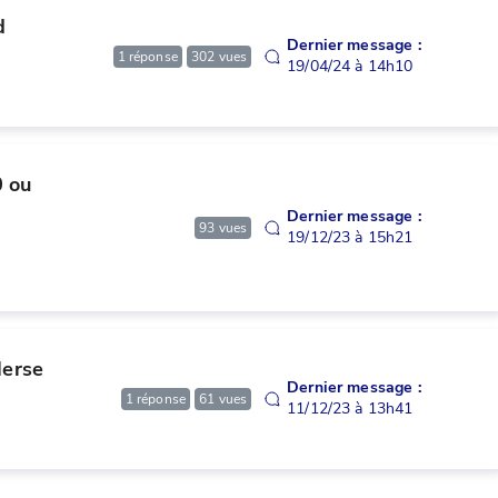
 
Dernier message :
1
réponse
302
vues
19/04/24 à 14h10
 ou 
Dernier message :
93
vues
19/12/23 à 15h21
erse 
Dernier message :
1
réponse
61
vues
11/12/23 à 13h41