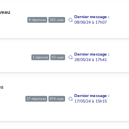
veau 
Dernier message :
8
réponses
293
vues
08/06/24 à 17h07
Dernier message :
1
réponse
53
vues
28/05/24 à 17h41
s 
Dernier message :
27
réponses
974
vues
17/05/24 à 15h15