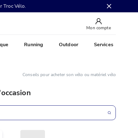
r Troc Vélo.
Mon compte
ique
Running
Outdoor
Services
Conseils pour acheter son vélo ou matériel vélo
'occasion