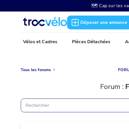
🗺️ Cap sur les v
Déposer une annonce
Vélos et Cadres
Pièces Détachées
A
Tous les forums
FORU
Forum
 : 
F