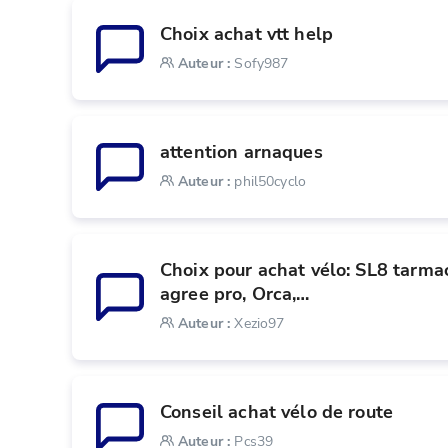
Choix achat vtt help
Auteur
:
Sofy987
attention arnaques 
Auteur
:
phil50cyclo
Choix pour achat vélo: SL8 tarmac
agree pro, Orca,…
Auteur
:
Xezio97
Conseil achat vélo de route
Auteur
:
Pcs39