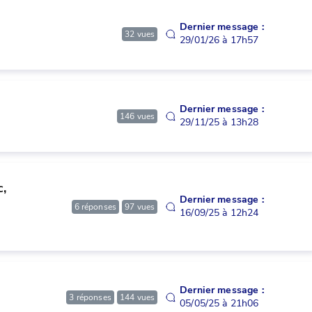
Dernier message :
32
vues
29/01/26 à 17h57
Dernier message :
146
vues
29/11/25 à 13h28
, 
Dernier message :
6
réponses
97
vues
16/09/25 à 12h24
Dernier message :
3
réponses
144
vues
05/05/25 à 21h06