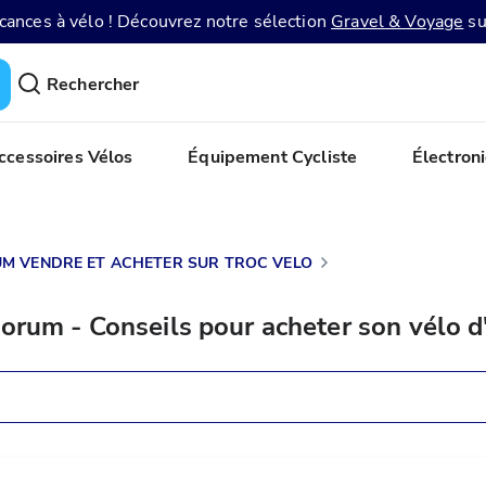
acances à vélo ! Découvrez notre sélection
Gravel & Voyage
su
Rechercher
ccessoires Vélos
Équipement Cycliste
Électron
M VENDRE ET ACHETER SUR TROC VELO
orum - Conseils pour acheter son vélo d