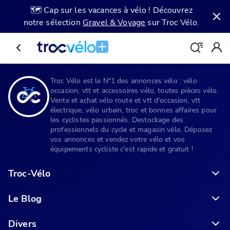
🗺️ Cap sur les vacances à vélo ! Découvrez
notre sélection
Gravel & Voyage
sur Troc Vélo.
Troc Vélo est le N°1 des annonces vélo : vélo
occasion, vtt et accessoires vélo, toutes pièces vélo.
Vente et achat vélo route et vtt d'occasion, vtt
électrique, vélo urbain, troc et bonnes affaires pour
les cyclistes passionnés. Destockage des
professionnels du cycle et magasin vélo. Déposez
vos annonces et vendez votre vélo et vos
équipements cycliste c'est rapide et gratuit !
Troc-Vélo
Le Blog
6 conseils pour acheter votre vélo en ligne en toute sécurité
Divers