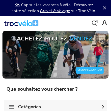
🗺️ Cap sur les vacances à vélo ! Découvrez
notre sélection
Gravel & Voyage
sur Troc Vélo.
Que souhaitez vous chercher ?
Catégories