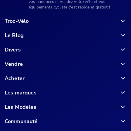
vos annonces et vendez votre vélo et vos
équipements cycliste c'est rapide et gratuit !
Troc-Vélo
Le Blog
6 conseils pour acheter votre vélo en ligne en toute sécurité
Divers
Vendre
Acheter
Les marques
Les Modèles
Communauté