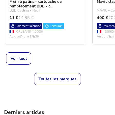
Frein à patins - cartouche de
Mavic cla
remplacement BBB - c...
BBB Cycling •
Neuf
MAVIC •
Co
11
€
14.95
€
400
€
70
Paiement sécurisé
Livraison
Paiement
ORLEANS
(
45000
)
(
29000
)
Aujourd'hui à 17h39
Aujourd'hui
Voir tout
Toutes les marques
Derniers articles