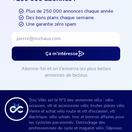
Plus de 250 000 annonces chaque année
Des bons plans chaque semaine
Une garantie zéro spam
Ça m’intéresse
Abonne-toi et on t'enverra les plus belles
annonces de biclous
Troc Vélo est le N°1 des annonces vélo : vélo
occasion, vtt et accessoires vélo, toutes pièces vélo.
Vente et achat vélo route et vtt d'occasion, vtt
électrique, vélo urbain, troc et bonnes affaires pour
les cyclistes passionnés. Destockage des
professionnels du cycle et magasin vélo. Déposez