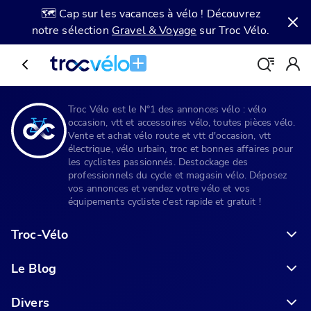
🗺️ Cap sur les vacances à vélo ! Découvrez
notre sélection
Gravel & Voyage
sur Troc Vélo.
Troc Vélo est le N°1 des annonces vélo : vélo
occasion, vtt et accessoires vélo, toutes pièces vélo.
Vente et achat vélo route et vtt d'occasion, vtt
électrique, vélo urbain, troc et bonnes affaires pour
les cyclistes passionnés. Destockage des
professionnels du cycle et magasin vélo. Déposez
vos annonces et vendez votre vélo et vos
équipements cycliste c'est rapide et gratuit !
Troc-Vélo
Le Blog
6 conseils pour acheter votre vélo en ligne en toute sécurité
Divers