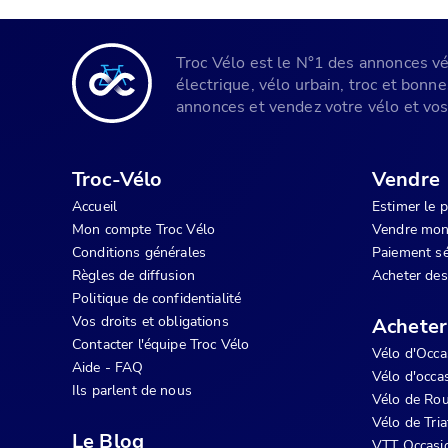
Troc Vélo est le N°1 des annonces vélo
électrique, vélo urbain, troc et bonn
annonces et vendez votre vélo et vos 
Troc-Vélo
Vendre
Accueil
Estimer le 
Mon compte Troc Vélo
Vendre mon
Conditions générales
Paiement sé
Règles de diffusion
Acheter des
Politique de confidentialité
Vos droits et obligations
Acheter
Contacter l'équipe Troc Vélo
Vélo d'Occa
Aide - FAQ
Vélo d'occas
Ils parlent de nous
Vélo de Rou
Vélo de Tri
Le Blog
VTT Occasi