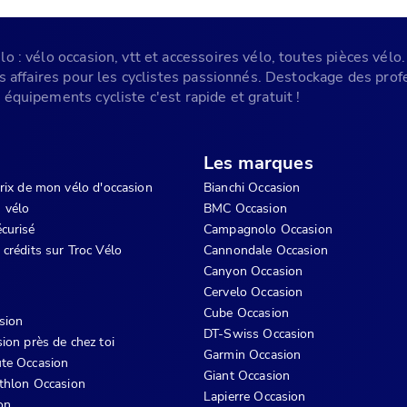
 : vélo occasion, vtt et accessoires vélo, toutes pièces vélo. 
es affaires pour les cyclistes passionnés. Destockage des pr
équipements cycliste c'est rapide et gratuit !
Les marques
prix de mon vélo d'occasion
Bianchi Occasion
 vélo
BMC Occasion
curisé
Campagnolo Occasion
 crédits sur Troc Vélo
Cannondale Occasion
Canyon Occasion
Cervelo Occasion
Cube Occasion
sion
DT-Swiss Occasion
ion près de chez toi
Garmin Occasion
te Occasion
Giant Occasion
athlon Occasion
Lapierre Occasion
on