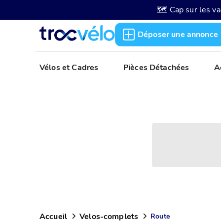
🗺️ Cap sur les v
Déposer une annonce
Vélos et Cadres
Pièces Détachées
A
Accueil
Velos-complets
Route