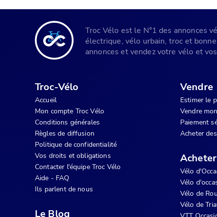
Troc Vélo est le N°1 des annonces vélo
électrique, vélo urbain, troc et bonn
annonces et vendez votre vélo et vos 
Troc-Vélo
Vendre
Accueil
Estimer le 
Mon compte Troc Vélo
Vendre mon
Conditions générales
Paiement sé
Règles de diffusion
Acheter des
Politique de confidentialité
Vos droits et obligations
Acheter
Contacter l'équipe Troc Vélo
Vélo d'Occa
Aide - FAQ
Vélo d'occas
Ils parlent de nous
Vélo de Rou
Vélo de Tri
Le Blog
VTT Occasi