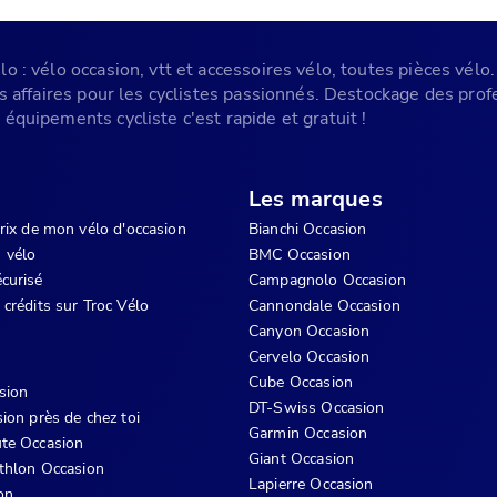
 : vélo occasion, vtt et accessoires vélo, toutes pièces vélo. 
es affaires pour les cyclistes passionnés. Destockage des pr
équipements cycliste c'est rapide et gratuit !
Les marques
prix de mon vélo d'occasion
Bianchi Occasion
 vélo
BMC Occasion
curisé
Campagnolo Occasion
 crédits sur Troc Vélo
Cannondale Occasion
Canyon Occasion
Cervelo Occasion
Cube Occasion
sion
DT-Swiss Occasion
ion près de chez toi
Garmin Occasion
te Occasion
Giant Occasion
athlon Occasion
Lapierre Occasion
on