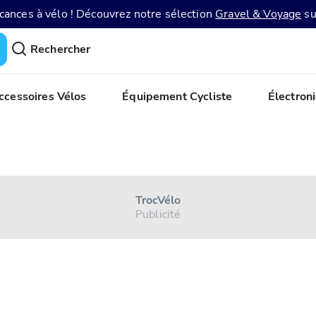
acances à vélo ! Découvrez notre sélection
Gravel & Voyage
su
Rechercher
ccessoires Vélos
Équipement Cycliste
Électron
Troc Vélo
Publicité