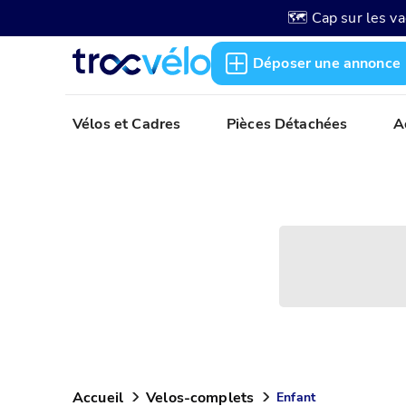
🗺️ Cap sur les v
Déposer une annonce
Vélos et Cadres
Pièces Détachées
A
Accueil
Velos-complets
Enfant