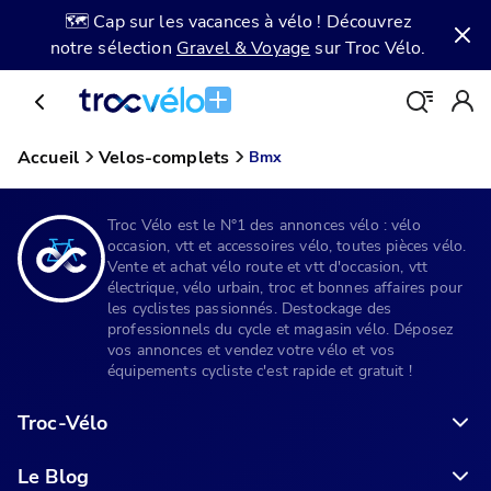
🗺️ Cap sur les vacances à vélo ! Découvrez
notre sélection
Gravel & Voyage
sur Troc Vélo.
Accueil
Velos-complets
Bmx
Troc Vélo est le N°1 des annonces vélo : vélo
occasion, vtt et accessoires vélo, toutes pièces vélo.
Vente et achat vélo route et vtt d'occasion, vtt
électrique, vélo urbain, troc et bonnes affaires pour
les cyclistes passionnés. Destockage des
professionnels du cycle et magasin vélo. Déposez
vos annonces et vendez votre vélo et vos
équipements cycliste c'est rapide et gratuit !
Troc-Vélo
Le Blog