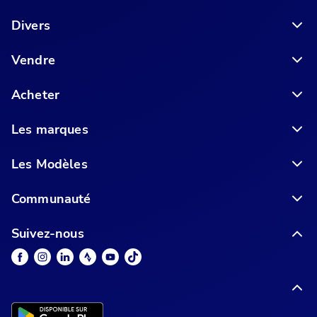
6 conseils pour acheter votre vélo en ligne en toute sécurité
Divers
Vendre
Acheter
Les marques
Les Modèles
Communauté
Suivez-nous