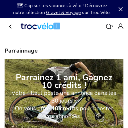
🗺️ Cap sur les vacances à vélo ! Découvrez
notre sélection
Gravel & Voyage
sur Troc Vélo.
Parrainnage
Parrainez 1 ami, Gagnez
10 crédits !
Votre filleul poste une annonce dans les
30 jours ?
On vous offre
10 crédits
pour booster
vos annonces !