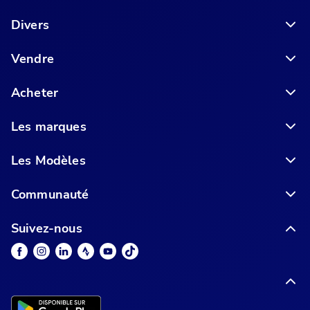
6 conseils pour acheter votre vélo en ligne en toute sécurité
Divers
Vendre
Acheter
Les marques
Les Modèles
Communauté
Suivez-nous