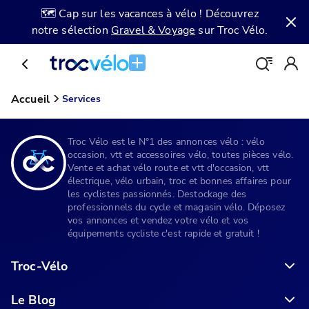
🗺️ Cap sur les vacances à vélo ! Découvrez
notre sélection
Gravel & Voyage
sur Troc Vélo.
Accueil
Services
Troc Vélo est le N°1 des annonces vélo : vélo
occasion, vtt et accessoires vélo, toutes pièces vélo.
Vente et achat vélo route et vtt d'occasion, vtt
électrique, vélo urbain, troc et bonnes affaires pour
les cyclistes passionnés. Destockage des
professionnels du cycle et magasin vélo. Déposez
vos annonces et vendez votre vélo et vos
équipements cycliste c'est rapide et gratuit !
Troc-Vélo
Le Blog