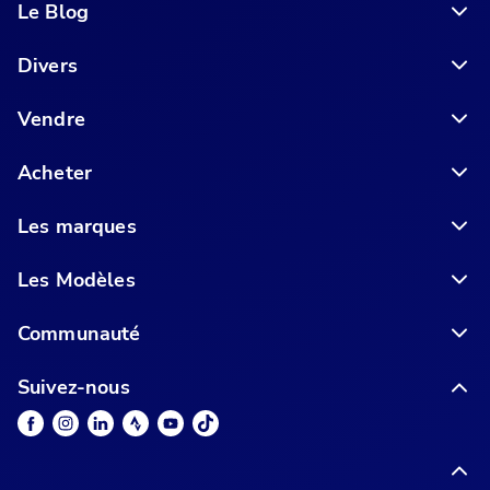
Le Blog
6 conseils pour acheter votre vélo en ligne en toute sécurité
Divers
Vendre
Acheter
Les marques
Les Modèles
Communauté
Suivez-nous