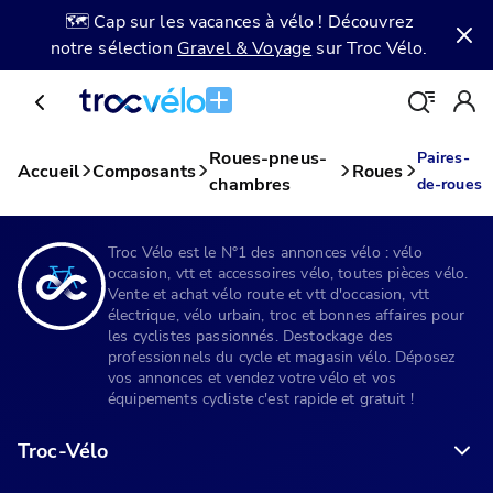
🗺️ Cap sur les vacances à vélo ! Découvrez
notre sélection
Gravel & Voyage
sur Troc Vélo.
Roues-pneus-
Paires-
Accueil
Composants
Roues
chambres
de-roues
Troc Vélo est le N°1 des annonces vélo : vélo
occasion, vtt et accessoires vélo, toutes pièces vélo.
Vente et achat vélo route et vtt d'occasion, vtt
électrique, vélo urbain, troc et bonnes affaires pour
les cyclistes passionnés. Destockage des
professionnels du cycle et magasin vélo. Déposez
vos annonces et vendez votre vélo et vos
équipements cycliste c'est rapide et gratuit !
Troc-Vélo