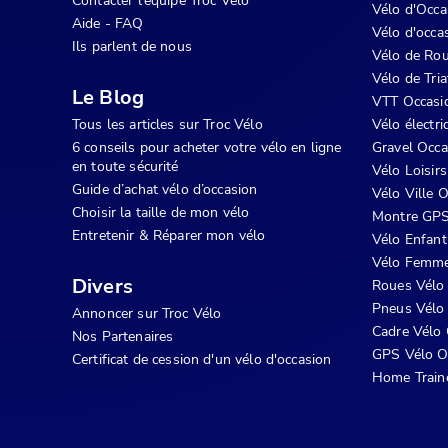
Contacter l'équipe Troc Vélo
Vélo d'Occa
Aide - FAQ
Vélo d'occas
Ils parlent de nous
Vélo de Rou
Vélo de Tri
Le Blog
VTT Occasi
Tous les articles sur Troc Vélo
Vélo électr
6 conseils pour acheter votre vélo en ligne
Gravel Occa
en toute sécurité
Vélo Loisir
Guide d’achat vélo d’occasion
Vélo Ville 
Choisir la taille de mon vélo
Montre GPS
Entretenir & Réparer mon vélo
Vélo Enfant
Vélo Femme
Divers
Roues Vélo
Pneus Vélo
Annoncer sur Troc Vélo
Cadre Vélo 
Nos Partenaires
GPS Vélo O
Certificat de cession d'un vélo d'occasion
Home Train