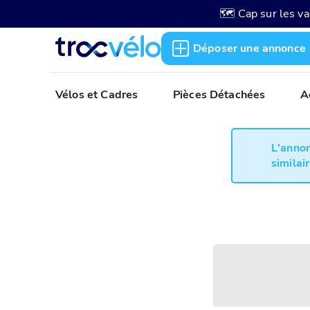
🗺️ Cap sur les v
Déposer une annonce
Vélos et Cadres
Pièces Détachées
A
L'annon
similair