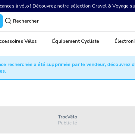
acances à vélo ! Découvrez notre sélection
Gravel & Voyage
su
Rechercher
ccessoires Vélos
Équipement Cycliste
Électron
ce recherchée a été supprimée par le vendeur, découvrez 
es.
Troc Vélo
Publicité