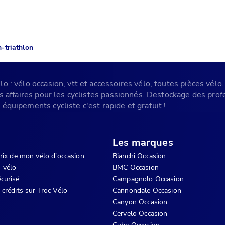
-triathlon
 : vélo occasion, vtt et accessoires vélo, toutes pièces vélo. 
es affaires pour les cyclistes passionnés. Destockage des pr
équipements cycliste c'est rapide et gratuit !
Les marques
prix de mon vélo d'occasion
Bianchi Occasion
 vélo
BMC Occasion
curisé
Campagnolo Occasion
 crédits sur Troc Vélo
Cannondale Occasion
Canyon Occasion
Cervelo Occasion