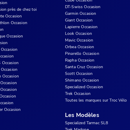
Cube Occasion
sion
DT-Swiss Occasion
ion près de chez toi
Garmin Occasion
te Occasion
Giant Occasion
athlon Occasion
Lapierre Occasion
on
Look Occasion
ique Occasion
Mavic Occasion
sion
Orbea Occasion
s Occasion
Pinarello Occasion
Occasion
Rapha Occasion
 Occasion
Santa Cruz Occasion
 Occasion
Scott Occasion
 Occasion
Shimano Occasion
 Occasion
Specialized Occasion
 Occasion
Trek Occasion
Occasion
Toutes les marques sur Troc Vélo
ccasion
er Occasion
Les Modèles
Specialized Tarmac SL8
Trek Madone